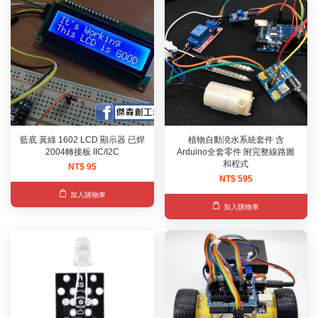
藍底 黃綠 1602 LCD 顯示器 已焊
植物自動澆水系統套件 含
2004轉接板 IIC/I2C
Arduino全套零件 附完整線路圖
和程式
NT$ 95
NT$ 595
加入購物車
加入購物車