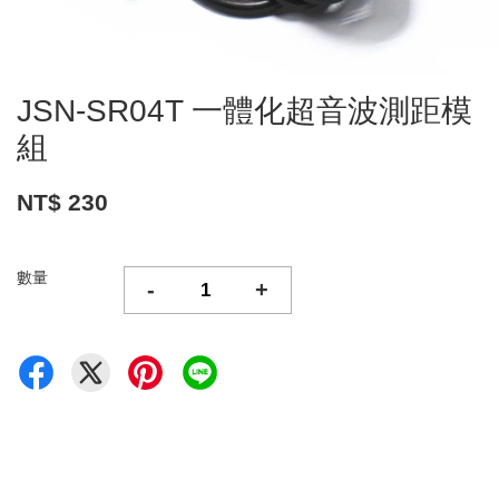
JSN-SR04T 一體化超音波測距模
組
NT$ 230
數量
-
+