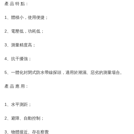
產 品 特 點：
1、體積小，使用便捷；
2、電壓低，功耗低；
3、測量精度高；
4、抗干擾強；
5、一體化封閉式防水帶線探頭，適用於潮濕、惡劣的測量場合。
產 品 應 用：
1、水平測距；
2、避障、自動控制；
3、物體接近、存在察覺