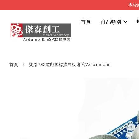
學校
首頁
商品類別
›
首頁
雙路PS2遊戲搖桿擴展板 相容Arduino Uno