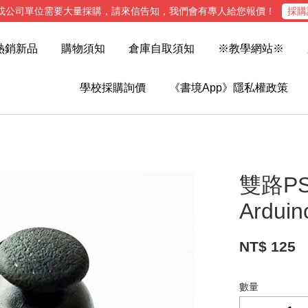
或公司單位需要大量採購，請來信告知，我們會有專人給您報價！
採購
熱銷新品
購物須知
倉庫自取須知
※教學網站※
學校採購詢價
《書境App》隱私權政策
雙路P
Arduin
NT$ 125
數量