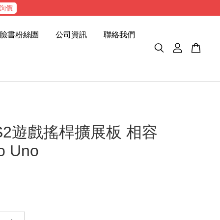
詢價
臉書粉絲團
公司資訊
聯絡我們
S2遊戲搖桿擴展板 相容
o Uno