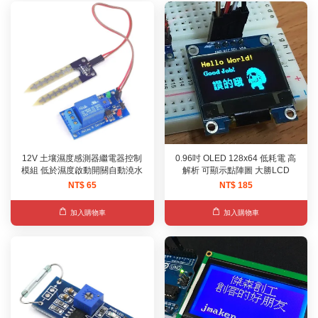
12V 土壤濕度感測器繼電器控制
0.96吋 OLED 128x64 低耗電 高
模組 低於濕度啟動開關自動澆水
解析 可顯示點陣圖 大勝LCD
NT$ 65
NT$ 185
加入購物車
加入購物車