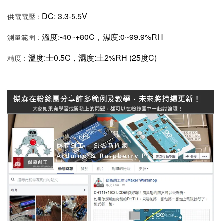
DC: 3.3-5.5V
供電電壓：
溫度:-40~+80C，
濕度:0~99.9%RH
測量範圍：
溫度:士0.5C，
濕度:土2%RH (25度C)
精度：