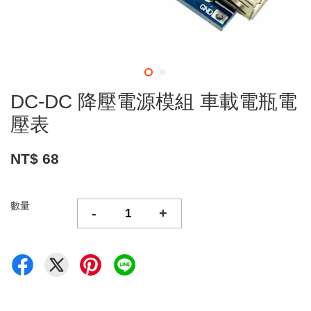
DC-DC 降壓電源模組 車載電瓶電
壓表
NT$ 68
數量
-
+