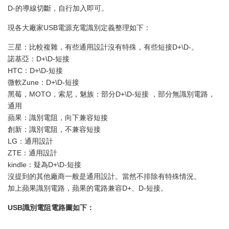
D-的導線切斷，自行加入即可。
現各大廠家USB電源充電識別定義整理如下：
三星：比較複雜，有些通用設計沒有特殊，有些短接D+\D-。
諾基亞：D+\D-短接
HTC：D+\D-短接
微軟Zune：D+\D-短接
黑莓，MOTO，索尼，魅族：部分D+\D-短接 ，部分無識別電路，
通用
蘋果：識別電阻，向下兼容短接
創新：識別電阻，不兼容短接
LG：通用設計
ZTE：通用設計
kindle：疑為D+\D-短接
沒提到的其他廠商一般是通用設計。當然不排除有特殊情況。
加上蘋果識別電路，蘋果的電路兼容D+、D-短接。
USB識別電阻電路圖如下：