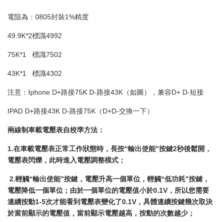
電阻為：0805封裝1%精度
49.9K*2標識4992
75K*1 標識7502
43K*1 標識4302
注意：Iphone D+路接75K D-路接43K（如圖），兼容D+ D-短接
IPAD D+路接43K D-路接75K（D+D-交換一下）
兩線制車載電壓表
自校準方法：
1.
在車載電壓表正常工作狀態時，長按“輸出使能”按鍵
2
秒後鬆開，
電壓表閃爍，此時進入電壓調整模式；
2.
輕觸“輸出使能”按鍵，電壓升高一個單位，輕觸“低功耗”按鍵，
電壓降低一個單位；由於一個單位的電壓值小於
0.1V
，所以您需要
連續按動
1-5
次才能看到電壓表變化了
0.1V
，具體連續按鍵幾次取決
於當前顯示的電壓值，當前顯示電壓越高，按動的次數越少；