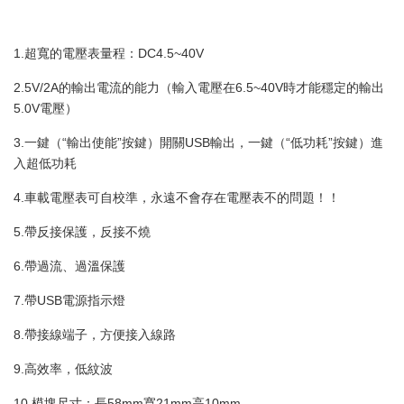
1.超寬的電壓表量程：DC4.5~40V
2.5V/2A的輸出電流的能力（輸入電壓在6.5~40V時才能穩定的輸出
5.0V電壓）
3.一鍵（“輸出使能”按鍵）開關USB輸出，一鍵（“低功耗”按鍵）進
入超低功耗
4.車載電壓表可自校準，永遠不會存在電壓表不的問題！！
5.帶反接保護，反接不燒
6.帶過流、過溫保護
7.帶USB電源指示燈
8.帶接線端子，方便接入線路
9.高效率，低紋波
10.模塊尺寸：長58mm寬21mm高10mm