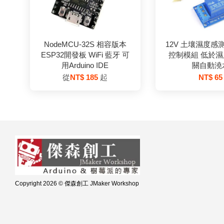
NodeMCU-32S 相容版本
12V 土壤濕度感
ESP32開發板 WiFi 藍牙 可
控制模組 低於
用Arduino IDE
關自動澆
從
NT$ 185
起
NT$ 65
Copyright 2026 © 傑森創工 JMaker Workshop