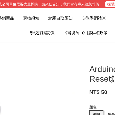
或公司單位需要大量採購，請來信告知，我們會有專人給您報價！
採購
熱銷新品
購物須知
倉庫自取須知
※教學網站※
學校採購詢價
《書境App》隱私權政策
Ardu
Rese
NT$ 50
顏色
透明
黑