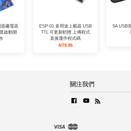
測器繼電器
ESP-01 多用途上載器 USB
5A US
濕度啟動開
TTL 可更新軔體 上傳程式
水
直接運作程式碼
NT$ 95
關注我們
Facebook
YouTube
RSS
Visa
Master