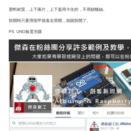
塑料材質，上下兩片，上下蓋用卡住的，不用鎖螺絲。
拆開時只要用指甲插進去滑開，就能拆開了。
PS. UNO板需另購