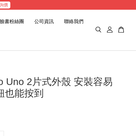
詢價
臉書粉絲團
公司資訊
聯絡我們
ino Uno 2片式外殼 安裝容易
t鈕也能按到
色