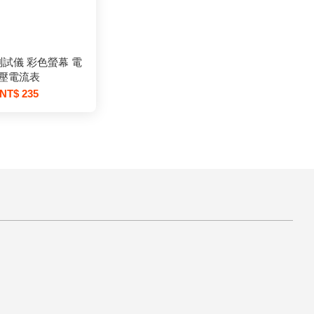
B測試儀 彩色螢幕 電
壓電流表
NT$ 235