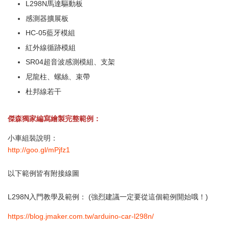
L298N馬達驅動板
感測器擴展板
HC-05藍牙模組
紅外線循跡模組
SR04超音波感測模組、支架
尼龍柱、螺絲、束帶
杜邦線若干
傑森獨家編寫繪製完整範例：
小車組裝說明：
http://goo.gl/mPjfz1
以下範例皆有附接線圖
L298N入門教學及範例： (強烈建議一定要從這個範例開始哦！)
https://blog.jmaker.com.tw/arduino-car-l298n/