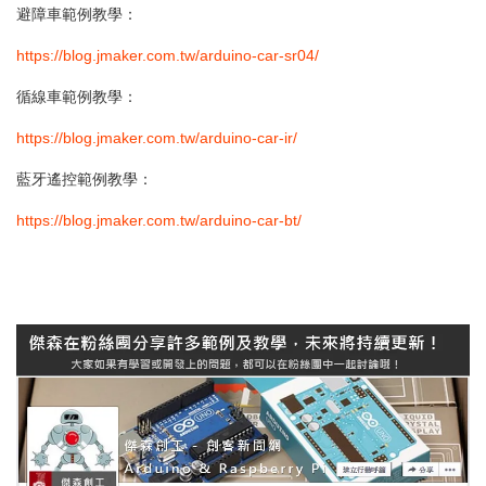
避障車範例教學：
https://blog.jmaker.com.tw/arduino-car-sr04/
循線車範例教學：
https://blog.jmaker.com.tw/arduino-car-ir/
藍牙遙控範例教學：
https://blog.jmaker.com.tw/arduino-car-bt/