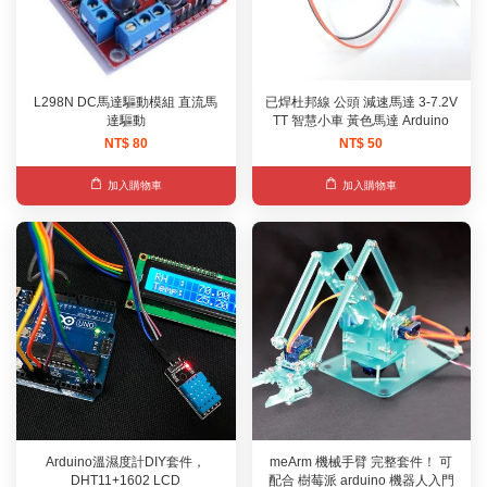
L298N DC馬達驅動模組 直流馬
已焊杜邦線 公頭 減速馬達 3-7.2V
達驅動
TT 智慧小車 黃色馬達 Arduino
NT$ 80
NT$ 50
加入購物車
加入購物車
Arduino溫濕度計DIY套件，
meArm 機械手臂 完整套件！ 可
DHT11+1602 LCD
配合 樹莓派 arduino 機器人入門