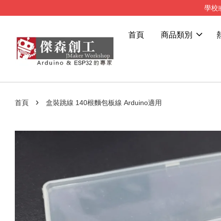
學校
首頁
商品類別
›
首頁
盒裝跳線 140根麵包板線 Arduino適用