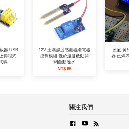
載器 USB
12V 土壤濕度感測器繼電器
藍底 黃綠
 上傳程式
控制模組 低於濕度啟動開
器 已焊20
式碼
關自動澆水
NT$ 65
關注我們
Facebook
YouTube
RSS