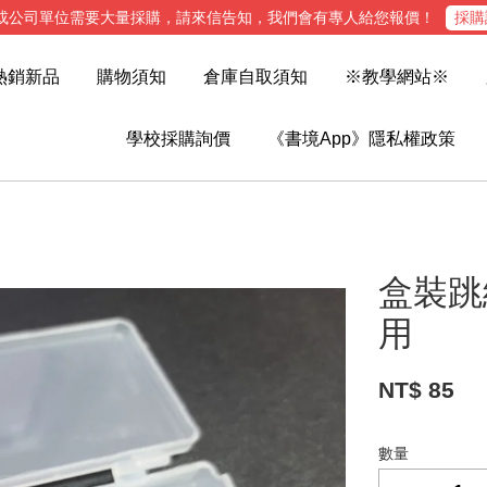
或公司單位需要大量採購，請來信告知，我們會有專人給您報價！
採購
熱銷新品
購物須知
倉庫自取須知
※教學網站※
學校採購詢價
《書境App》隱私權政策
盒裝跳線
用
NT$ 85
數量