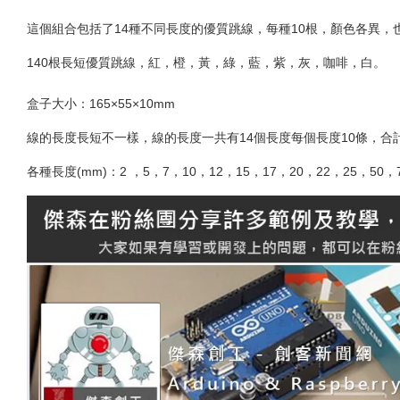
這個組合包括了14種不同長度的優質跳線，每種10根，顏色各異，
140根長短優質跳線，紅，橙，黃，綠，藍，紫，灰，咖啡，白。
盒子大小：165×55×10mm
線的長度長短不一樣，線的長度一共有14個長度每個長度10條，合計
各種長度(mm)：2 ，5，7，10，12，15，17，20，22，25，50，7