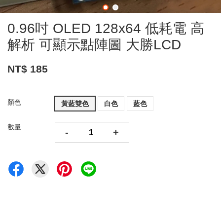
0.96吋 OLED 128x64 低耗電 高
解析 可顯示點陣圖 大勝LCD
NT$ 185
顏色
黃藍雙色
白色
藍色
數量
-
+