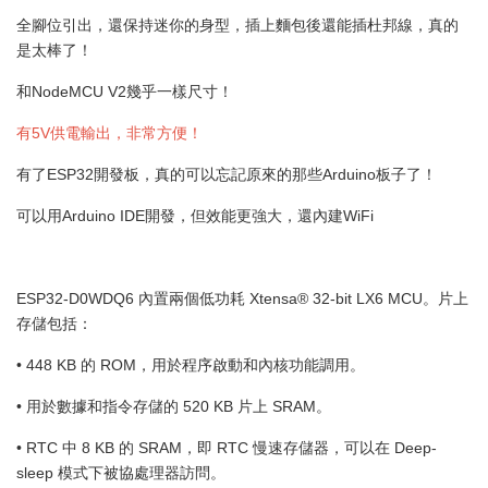
全腳位引出，還保持迷你的身型，插上麵包後還能插杜邦線，真的
是太棒了！
和NodeMCU V2幾乎一樣尺寸！
有5V供電輸出，非常方便！
有了ESP32開發板，真的可以忘記原來的那些Arduino板子了！
可以用Arduino IDE開發，但效能更強大，還內建WiFi
ESP32-D0WDQ6 內置兩個低功耗 Xtensa® 32-bit LX6 MCU。片上
存儲包括：
• 448 KB 的 ROM，用於程序啟動和內核功能調用。
• 用於數據和指令存儲的 520 KB 片上 SRAM。
• RTC 中 8 KB 的 SRAM，即 RTC 慢速存儲器，可以在 Deep-
sleep 模式下被協處理器訪問。